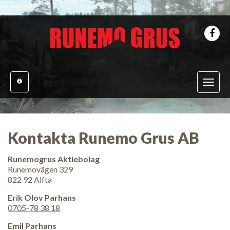
Toggle
navigati
Kontakta Runemo Grus AB
Runemogrus Aktiebolag
Runemovägen 329
822 92 Alfta
Erik Olov Parhans
0705-78 38 18
Emil Parhans